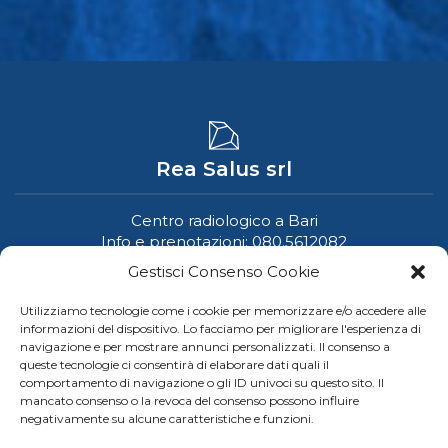
Rea Salus srl
Centro radiologico a Bari
Info e prenotazioni:
080.5612082
Gestisci Consenso Cookie
Utilizziamo tecnologie come i cookie per memorizzare e/o accedere alle
Dove siamo
informazioni del dispositivo. Lo facciamo per migliorare l'esperienza di
navigazione e per mostrare annunci personalizzati. Il consenso a
queste tecnologie ci consentirà di elaborare dati quali il
Studio:
via Salvatore Matarrese, 11/5 - Bari
comportamento di navigazione o gli ID univoci su questo sito. Il
mancato consenso o la revoca del consenso possono influire
Sede legale: Via Antonio Beatillo, 43 - Bari
negativamente su alcune caratteristiche e funzioni.